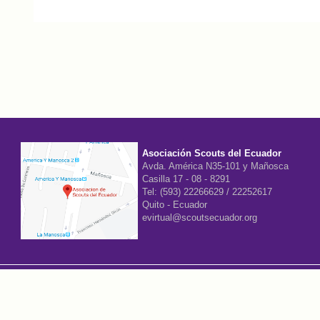
Asociación Scouts del Ecuador
Avda. América N35-101 y Mañosca
Casilla 17 - 08 - 8291
Tel: (593) 22266629 / 22252617
Quito - Ecuador
evirtual@scoutsecuador.org
Desarrollado por:
Scouts del Ecuador, Innovación y Desarrollo