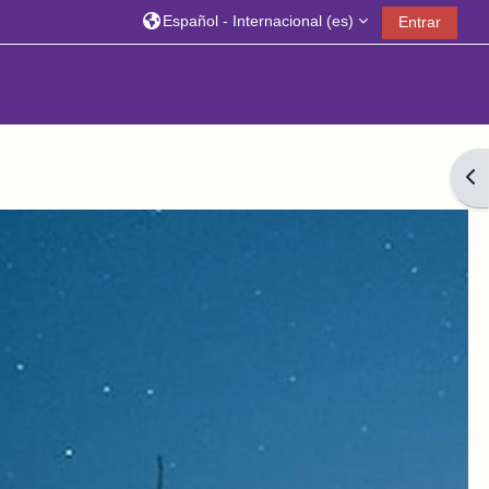
Español - Internacional ‎(es)‎
Entrar
Abr